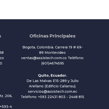
s
Oficinas Principales
Bogota, Colombia. Carrera 19 # 69-
38
89 Montevideo
co
ventas@assistech.com.co Teléfono:
20
(601)4674595
Quito, Ecuador.
De Las Malvas E15-289 y Julio
Arellano (Edificio Caliansu).
servicios@assistech.com.ec
z. 206,
Teléfono: +593 22431 803 - 2448 815
 +593-4