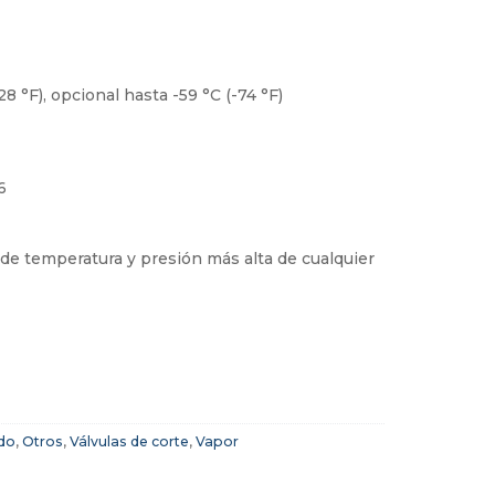
8 °F), opcional hasta -59 °C (-74 °F)
6
 de temperatura y presión más alta de cualquier
do
,
Otros
,
Válvulas de corte
,
Vapor