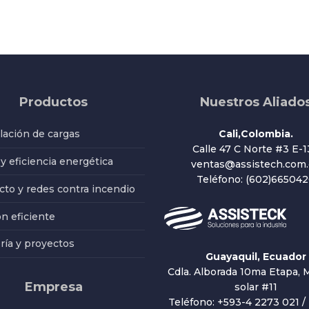
Productos
Nuestros Aliado
ación de cargas
Cali,Colombia.
Calle 47 C Norte #3 E-1
 y eficiencia energética
ventas@assistech.com.
Teléfono: (602)66504
to y redes contra incendio
ón eficiente
ría y proyectos
Guayaquil, Ecuador
Cdla. Alborada 10ma Etapa, M
Empresa
solar #11
Teléfono: +593-4 2273 021 /