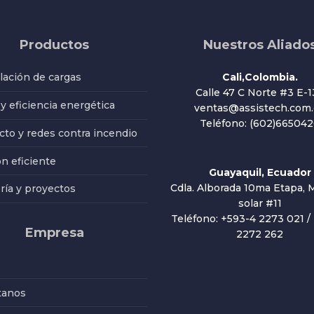
Productos
Nuestros Aliado
ación de cargas
Cali,Colombia.
Calle 47 C Norte #3 E-1
 y eficiencia energética
ventas@assistech.com.
Teléfono: (602)66504
to y redes contra incendio
ón eficiente
Guayaquil, Ecuador
Cdla. Alborada 10ma Etapa, M
ría y proyectos
solar #11
Teléfono: +593-4 2273 021 /
Empresa
2272 262
tanos