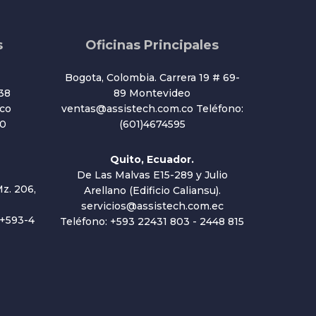
s
Oficinas Principales
Bogota, Colombia. Carrera 19 # 69-
38
89 Montevideo
co
ventas@assistech.com.co Teléfono:
20
(601)4674595
Quito, Ecuador.
De Las Malvas E15-289 y Julio
z. 206,
Arellano (Edificio Caliansu).
servicios@assistech.com.ec
 +593-4
Teléfono: +593 22431 803 - 2448 815