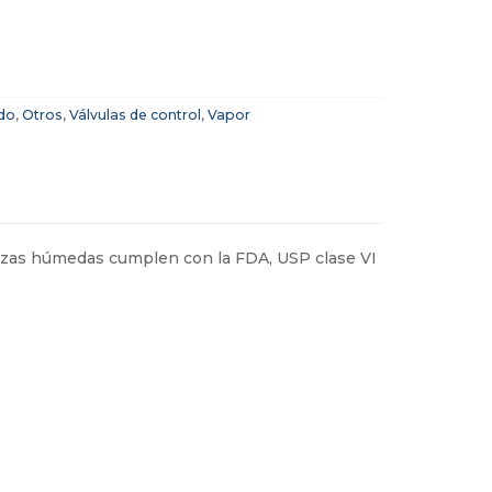
do
,
Otros
,
Válvulas de control
,
Vapor
iezas húmedas cumplen con la FDA, USP clase VI