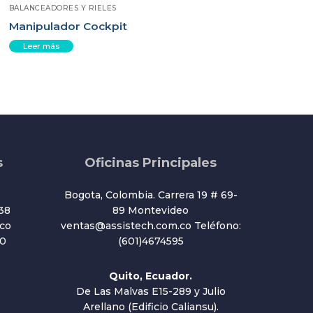
BALANCEADORES Y RIELES
Manipulador Cockpit
Leer más
s
Oficinas Principales
Bogota, Colombia. Carrera 19 # 69-
38
89 Montevideo
co
ventas@assistech.com.co Teléfono:
20
(601)4674595
Quito, Ecuador.
De Las Malvas E15-289 y Julio
Arellano (Edificio Caliansu).