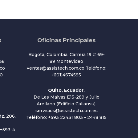
s
Oficinas Principales
Bogota, Colombia. Carrera 19 # 69-
38
89 Montevideo
co
ventas@assistech.com.co Teléfono:
20
(601)4674595
Quito, Ecuador.
De Las Malvas E15-289 y Julio
Arellano (Edificio Caliansu).
servicios@assistech.com.ec
z. 206,
Teléfono: +593 22431 803 - 2448 815
 +593-4