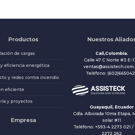
Productos
Nuestros Aliado
ación de cargas
Cali,Colombia.
Calle 47 C Norte #3 E-1
 y eficiencia energética
ventas@assistech.com.
Teléfono: (602)66504
to y redes contra incendio
ón eficiente
ría y proyectos
Guayaquil, Ecuador
Cdla. Alborada 10ma Etapa, M
Empresa
solar #11
Teléfono: +593-4 2273 021 /
2272 262