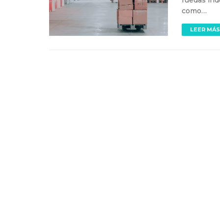
ruedas ind
como…
LEER MÁS