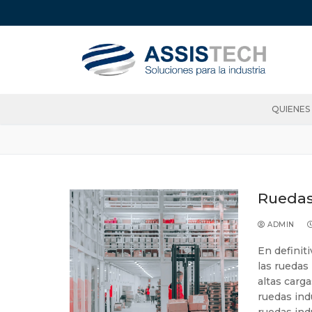
QUIENES
Ruedas 
ADMIN
En definit
las ruedas
altas carg
ruedas ind