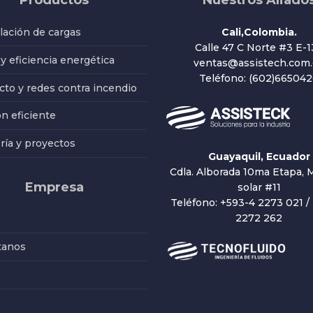
Productos
Nuestros Aliado
ación de cargas
Cali,Colombia.
Calle 47 C Norte #3 E-1
 y eficiencia energética
ventas@assistech.com.
Teléfono: (602)66504
to y redes contra incendio
ón eficiente
ría y proyectos
Guayaquil, Ecuador
Cdla. Alborada 10ma Etapa, M
Empresa
solar #11
Teléfono: +593-4 2273 021 /
2272 262
tanos