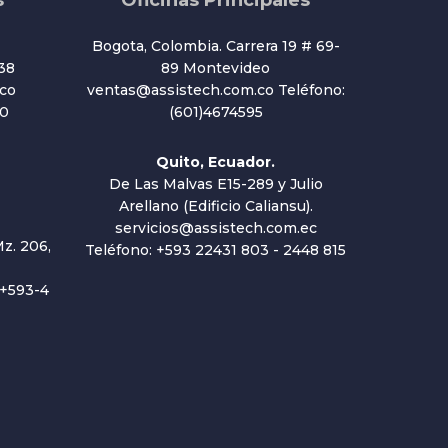
s
Oficinas Principales
Bogota, Colombia. Carrera 19 # 69-
38
89 Montevideo
co
ventas@assistech.com.co Teléfono:
20
(601)4674595
Quito, Ecuador.
De Las Malvas E15-289 y Julio
Arellano (Edificio Caliansu).
servicios@assistech.com.ec
z. 206,
Teléfono: +593 22431 803 - 2448 815
 +593-4