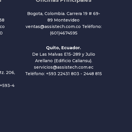
s
Oficinas Principales
Bogota, Colombia. Carrera 19 # 69-
38
89 Montevideo
co
ventas@assistech.com.co Teléfono:
20
(601)4674595
Quito, Ecuador.
De Las Malvas E15-289 y Julio
Arellano (Edificio Caliansu).
servicios@assistech.com.ec
z. 206,
Teléfono: +593 22431 803 - 2448 815
 +593-4