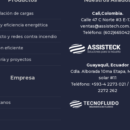
Productos
Nuestros Aliado
ación de cargas
Cali,Colombia.
Calle 47 C Norte #3 E-1
 y eficiencia energética
ventas@assistech.com.
Teléfono: (602)66504
to y redes contra incendio
ón eficiente
ría y proyectos
Guayaquil, Ecuador
Cdla. Alborada 10ma Etapa, M
Empresa
solar #11
Teléfono: +593-4 2273 021 /
2272 262
tanos